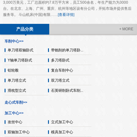
3,000万美元，工厂总面积约7.8万平方米，员工500余名，年生产能力为3000
台。在北京、上海、广州、重庆、杭州等地区设有分公司，开拓市场并提供售后
服务等。 斗山机床(中国)有限……
[查看详情]
产品分类
+ MORE
车削中心>>
单刀塔双轴卧式
带铣削的单刀塔卧...
Y轴单刀塔卧式
多刀塔卧式
铝轮毂
复合车削中心
单刀塔立式
双刀塔立式
滑枕型立式
石英研削卧式车削...
走心式车削>>
加工中心>>
攻丝中心
立式加工中心
双轴加工中心
模具加工中心