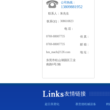
公司热线：
13809881952
联系人：
朱先生
308610823
联系QQ：
电 话：
0769-88007735
传 真：
0769-88007735
邮 箱：
hm_mach@126.com
地 址：
东莞市松山湖园区工业
南路6号2栋
友情链接
超日美塑化
赛意德机械设备
鹤